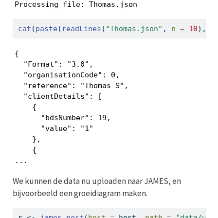
Processing file: Thomas.json
cat
(
paste
(
readLines
(
"Thomas.json"
, 
n =
10
), 
c
{

  "Format": "3.0",

  "organisationCode": 0,

  "reference": "Thomas S",

  "clientDetails": [

    {

      "bdsNumber": 19,

      "value": "1"

    },

    { 

...
We kunnen de data nu uploaden naar JAMES, en
bijvoorbeeld een groeidiagram maken.
r 
<-
james_post
(
host =
 host, 
path =
"data/upl