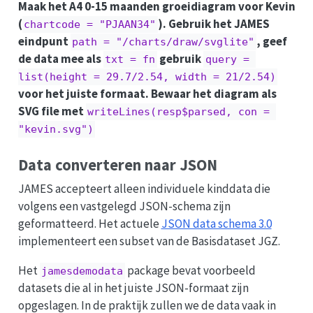
Maak het A4 0-15 maanden groeidiagram voor Kevin
(
). Gebruik het JAMES
chartcode = "PJAAN34"
eindpunt
, geef
path = "/charts/draw/svglite"
de data mee als
gebruik
txt = fn
query = 
list(height = 29.7/2.54, width = 21/2.54)
voor het juiste formaat. Bewaar het diagram als
SVG file met
writeLines(resp$parsed, con = 
"kevin.svg")
Data converteren naar JSON
JAMES accepteert alleen individuele kinddata die
volgens een vastgelegd JSON-schema zijn
geformatteerd. Het actuele
JSON data schema 3.0
implementeert een subset van de Basisdataset JGZ.
Het
package bevat voorbeeld
jamesdemodata
datasets die al in het juiste JSON-formaat zijn
opgeslagen. In de praktijk zullen we de data vaak in