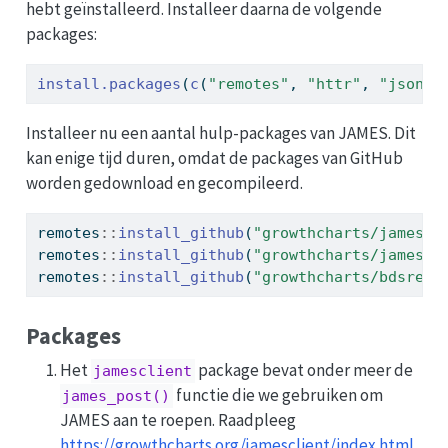
hebt geïnstalleerd. Installeer daarna de volgende
packages:
install.packages
(
c
(
"remotes"
, 
"httr"
, 
"jsonli
Installeer nu een aantal hulp-packages van JAMES. Dit
kan enige tijd duren, omdat de packages van GitHub
worden gedownload en gecompileerd.
remotes
::
install_github
(
"growthcharts/jamescl
remotes
::
install_github
(
"growthcharts/jamesde
remotes
::
install_github
(
"growthcharts/bdsread
Packages
Het
package bevat onder meer de
jamesclient
functie die we gebruiken om
james_post()
JAMES aan te roepen. Raadpleeg
https://growthcharts.org/jamesclient/index.html