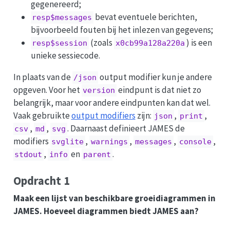
gegenereerd;
bevat eventuele berichten,
resp$messages
bijvoorbeeld fouten bij het inlezen van gegevens;
(zoals
) is een
resp$session
x0cb99a128a220a
unieke sessiecode.
In plaats van de
output modifier kun je andere
/json
opgeven. Voor het
eindpunt is dat niet zo
version
belangrijk, maar voor andere eindpunten kan dat wel.
Vaak gebruikte
output modifiers
zijn:
,
,
json
print
,
,
. Daarnaast definieert JAMES de
csv
md
svg
modifiers
,
,
,
,
svglite
warnings
messages
console
,
en
.
stdout
info
parent
Opdracht 1
Maak een lijst van beschikbare groeidiagrammen in
JAMES. Hoeveel diagrammen biedt JAMES aan?