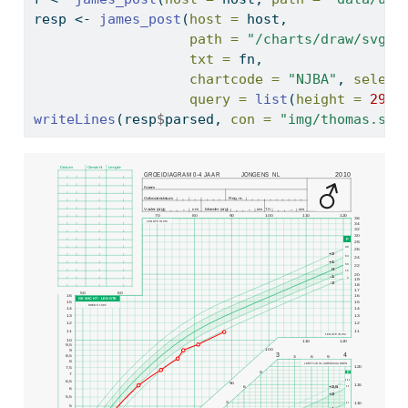
resp 
<-
james_post
(
host =
 host, 
path =
"/charts/draw/svgli
txt =
 fn,
chartcode =
"NJBA"
, 
select
query =
list
(
height =
29.7
writeLines
(resp
$
parsed, 
con =
"img/thomas.svg