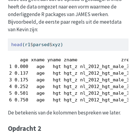
heeft de data omgezet naar een vorm waarmee de
onderliggende R packages van JAMES werken.
Bijvoorbeeld, de eerste paar regels uit de meetdata
van Kevin zijn:
head
(r1
$
parsed
$
xyz)
    age xname yname zname                zref  
1 0.000   age   hgt hgt_z nl_2012_hgt_male_34 0
2 0.137   age   hgt hgt_z nl_2012_hgt_male_34 0
3 0.175   age   hgt hgt_z nl_2012_hgt_male_34 0
4 0.252   age   hgt hgt_z nl_2012_hgt_male_34 0
5 0.501   age   hgt hgt_z nl_2012_hgt_male_34 0
6 0.750   age   hgt hgt_z nl_2012_hgt_male_34 
De betekenis van de kolommen bespreken we later.
Opdracht 2