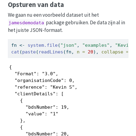
Opsturen van data
We gaan nu een voorbeeld dataset uit het
package gebruiken. De data zijn al in
jamesdemodata
het juiste JSON-formaat.
fn 
<-
system.file
(
"json"
, 
"examples"
, 
"Kevin_
cat
(
paste
(
readLines
(fn, 
n =
20
), 
collapse =
"
{

  "Format": "3.0",

  "organisationCode": 0,

  "reference": "Kevin S",

  "clientDetails": [

    {

      "bdsNumber": 19,

      "value": "1"

    },

    {

      "bdsNumber": 20,
