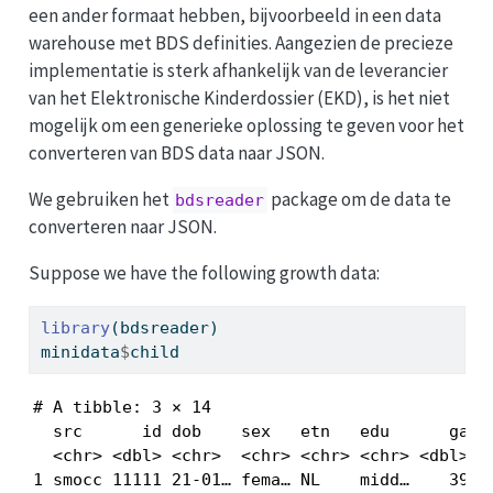
een ander formaat hebben, bijvoorbeeld in een data
warehouse met BDS definities. Aangezien de precieze
implementatie is sterk afhankelijk van de leverancier
van het Elektronische Kinderdossier (EKD), is het niet
mogelijk om een generieke oplossing te geven voor het
converteren van BDS data naar JSON.
We gebruiken het
package om de data te
bdsreader
converteren naar JSON.
Suppose we have the following growth data:
library
(bdsreader)
minidata
$
child
# A tibble: 3 × 14

  src      id dob    sex   etn   edu      ga   
  <chr> <dbl> <chr>  <chr> <chr> <chr> <dbl> <d
1 smocc 11111 21-01… fema… NL    midd…    39  2