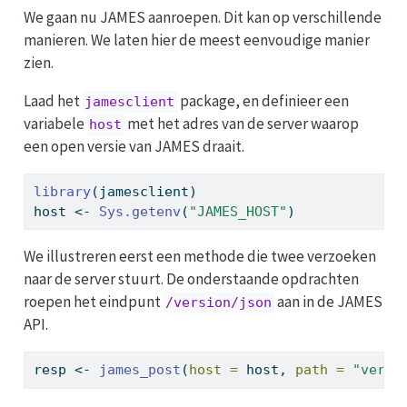
We gaan nu JAMES aanroepen. Dit kan op verschillende
manieren. We laten hier de meest eenvoudige manier
zien.
Laad het
package, en definieer een
jamesclient
variabele
met het adres van de server waarop
host
een open versie van JAMES draait.
library
(jamesclient)
host 
<-
Sys.getenv
(
"JAMES_HOST"
)
We illustreren eerst een methode die twee verzoeken
naar de server stuurt. De onderstaande opdrachten
roepen het eindpunt
aan in de JAMES
/version/json
API.
resp 
<-
james_post
(
host =
 host, 
path =
"versi