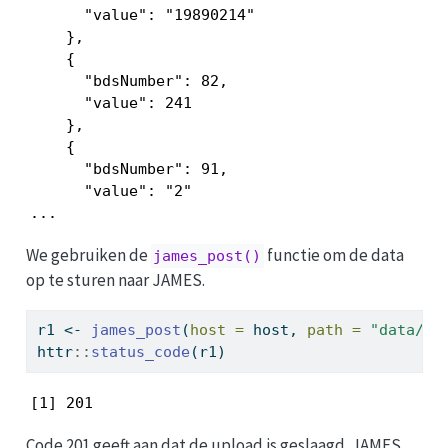
      "value": "19890214"

    },

    {

      "bdsNumber": 82,

      "value": 241

    },

    {

      "bdsNumber": 91,

      "value": "2" 

...
We gebruiken de
functie om de data
james_post()
op te sturen naar JAMES.
r1 
<-
james_post
(
host =
 host, 
path =
"data/up
httr
::
status_code
(r1)
[1] 201
Code 201 geeft aan dat de upload is geslaagd. JAMES