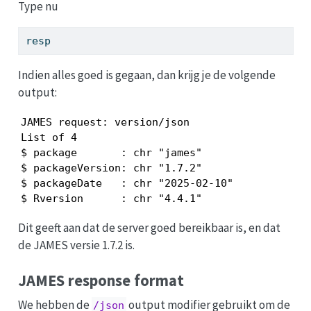
Type nu
resp
Indien alles goed is gegaan, dan krijg je de volgende
output:
JAMES request: version/json

List of 4

$ package       : chr "james"

$ packageVersion: chr "1.7.2"

$ packageDate   : chr "2025-02-10"

$ Rversion      : chr "4.4.1"
Dit geeft aan dat de server goed bereikbaar is, en dat
de JAMES versie 1.7.2 is.
JAMES response format
We hebben de
output modifier gebruikt om de
/json