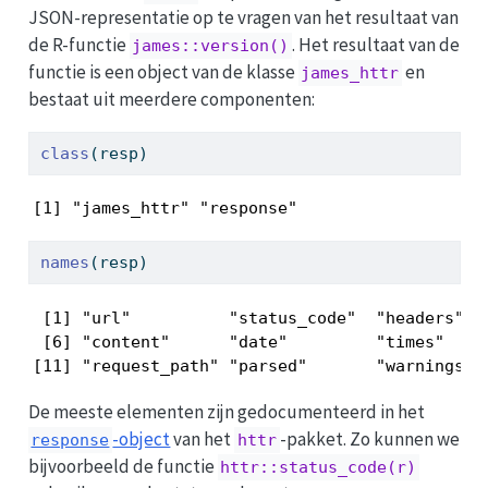
JSON-representatie op te vragen van het resultaat van
de R-functie
. Het resultaat van de
james::version()
functie is een object van de klasse
en
james_httr
bestaat uit meerdere componenten:
class
(resp)
[1] "james_httr" "response"  
names
(resp)
 [1] "url"          "status_code"  "headers"   
 [6] "content"      "date"         "times"     
[11] "request_path" "parsed"       "warnings" 
De meeste elementen zijn gedocumenteerd in het
-object
van het
-pakket. Zo kunnen we
response
httr
bijvoorbeeld de functie
httr::status_code(r)