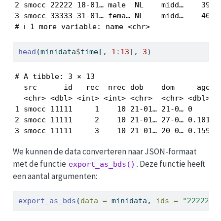
2 smocc 22222 18-01… male  NL    midd…    39  3
3 smocc 33333 31-01… fema… NL    midd…    40  3
# ℹ 1 more variable: name <chr>
head
(minidata
$
time[, 
1
:
13
], 
3
)
# A tibble: 3 × 13

  src      id   rec  nrec dob    dom     age se
  <chr> <dbl> <int> <int> <chr>  <chr> <dbl> <c
1 smocc 11111     1    10 21-01… 21-0… 0     fe
2 smocc 11111     2    10 21-01… 27-0… 0.101 fe
3 smocc 11111     3    10 21-01… 20-0… 0.159 f
We kunnen de data converteren naar JSON-formaat
met de functie
. Deze functie heeft
export_as_bds()
een aantal argumenten:
export_as_bds
(
data =
 minidata, 
ids =
"22222"
,