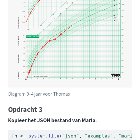
Diagram 0-4 jaar voor Thomas
Opdracht 3
Kopieer het JSON bestand van Maria.
fn 
<-
system.file
(
"json"
, 
"examples"
, 
"maria.